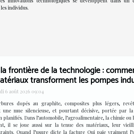
 les innovations technologiques se développent dans un 
les individus.
 la frontière de la technologie : comm
atériaux transforment les pompes indus
di 6 août 2026 09:04
rbures dopés au graphite, composites plus légers, revête
it une mue silencieuse, et pourtant décisive, portée par l
 planifiés. Dans l’automobile, l’agroalimentaire, la chimie ou 
nt, il se joue aussi sur la tenue des matériaux, leur vieil
aints. Quand l’usure dicte la facture Qui paie vraiment l’