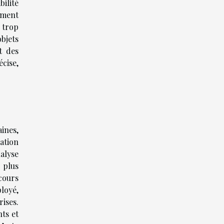
ilité
ement
, trop
bjets
t des
cise,
ines,
ation
alyse
 plus
cours
loyé,
ises.
nts et