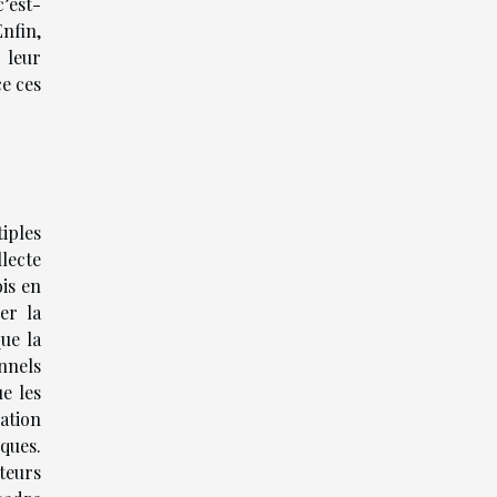
’est-
nfin,
 leur
e ces
iples
llecte
is en
er la
ue la
nnels
ue les
ation
ques.
teurs