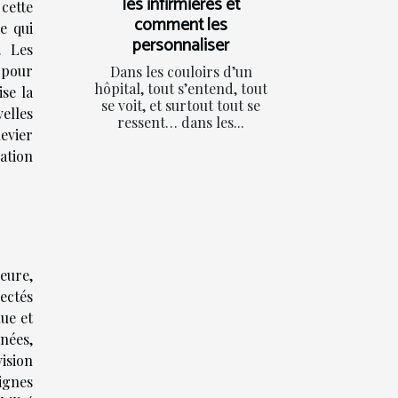
les infirmières et
cette
comment les
e qui
personnaliser
. Les
e pour
Dans les couloirs d’un
hôpital, tout s’entend, tout
se la
se voit, et surtout tout se
elles
ressent… dans les...
levier
ation
eure,
ectés
ue et
nées,
vision
ignes