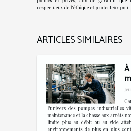
publics et privés, afin de garantir que
respectueux de l’éthique et protecteur pour 
ARTICLES SIMILAIRES
À
m
Jeu
Ca
l’univers des pompes industrielles v
maintenance et la chasse aux arrêts non
limite plus au débit ou au vide attei
environnements de plus en plus contr