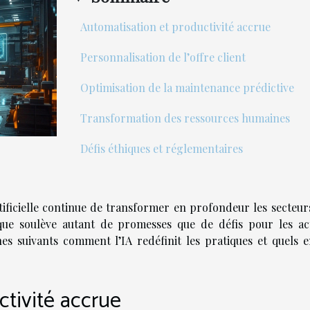
Automatisation et productivité accrue
Personnalisation de l’offre client
Optimisation de la maintenance prédictive
Transformation des ressources humaines
Défis éthiques et réglementaires
tificielle continue de transformer en profondeur les secteurs
ique soulève autant de promesses que de défis pour les ac
es suivants comment l’IA redéfinit les pratiques et quels e
ctivité accrue