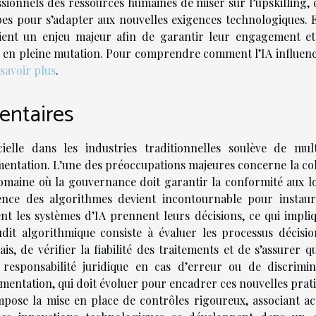
sionnels des ressources humaines de miser sur l’upskilling, c
es pour s’adapter aux nouvelles exigences technologiques. E
ient un enjeu majeur afin de garantir leur engagement et
l en pleine mutation. Pour comprendre comment l’IA influenc
savoir plus
.
entaires
icielle dans les industries traditionnelles soulève de mult
lementation. L’une des préoccupations majeures concerne la co
domaine où la gouvernance doit garantir la conformité aux lo
ence des algorithmes devient incontournable pour instaur
t les systèmes d’IA prennent leurs décisions, ce qui impliq
udit algorithmique consiste à évaluer les processus décisio
is, de vérifier la fiabilité des traitements et de s’assurer q
responsabilité juridique en cas d’erreur ou de discrimin
mentation, qui doit évoluer pour encadrer ces nouvelles prati
mpose la mise en place de contrôles rigoureux, associant ac