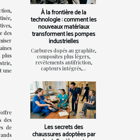
ction,
À la frontière de la
isée,
technologie : comment les
ives,
nouveaux matériaux
transforment les pompes
e des
industrielles
miser
aines
Carbures dopés au graphite,
à plus
composites plus légers,
revêtements antifriction,
trie,
capteurs intégrés,...
t une
offre
s des
Les secrets des
es de
chaussures adoptées par
rands