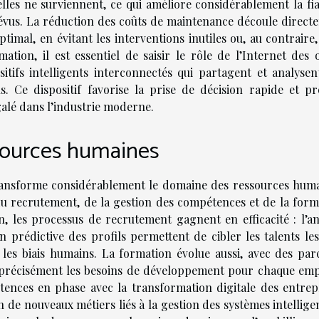
lles ne surviennent, ce qui améliore considérablement la fiab
prévus. La réduction des coûts de maintenance découle direct
timal, en évitant les interventions inutiles ou, au contraire
tion, il est essentiel de saisir le rôle de l’Internet des o
ositifs intelligents interconnectés qui partagent et analysen
s. Ce dispositif favorise la prise de décision rapide et pré
galé dans l’industrie moderne.
sources humaines
e transforme considérablement le domaine des ressources huma
 du recrutement, de la gestion des compétences et de la form
n, les processus de recrutement gagnent en efficacité : l’an
n prédictive des profils permettent de cibler les talents les
 les biais humains. La formation évolue aussi, avec des par
nt précisément les besoins de développement pour chaque emp
étences en phase avec la transformation digitale des entrepr
 de nouveaux métiers liés à la gestion des systèmes intellige