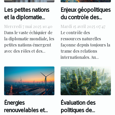
Les petites nations
Enjeux géopolitiques
et la diplomatie
du contrôle des
mondiale rôles et
ressources
Mercredi 7 mai 2025 10:40
Mardi 15 avril 2025 07:47
influences
naturelles dans les
Dans le vaste échiquier de
Le contrôle des
croissantes
relations
la diplomatie mondiale, les
ressources naturelles
petites nations émergent
façonne depuis toujours la
internationales
avec des rôles et des...
trame des relations
internationales. Au...
Énergies
Évaluation des
renouvelables et
politiques de