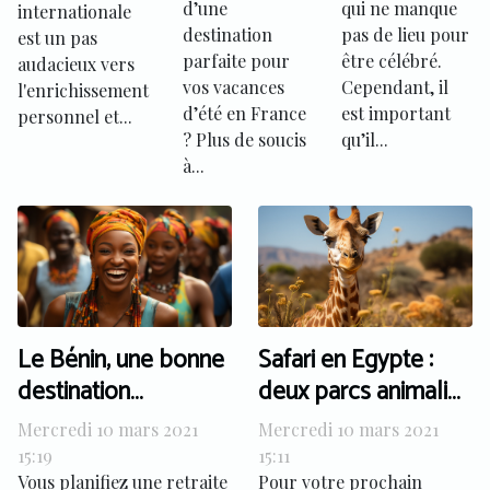
d’une
qui ne manque
internationale
vacances
destination
pas de lieu pour
est un pas
d’été
parfaite pour
être célébré.
audacieux vers
vos vacances
Cependant, il
l'enrichissement
d’été en France
est important
personnel et...
? Plus de soucis
qu’il...
à...
Le Bénin, une bonne
Safari en Egypte :
destination
deux parcs animalier
touristique en 2021 ?
à ne pas manquer
Mercredi 10 mars 2021
Mercredi 10 mars 2021
15:19
15:11
Vous planifiez une retraite
Pour votre prochain