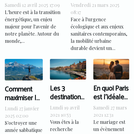
transition
mobilité urbaine
Samedi 12 avril 2025 17:09
Vendredi 21 mars 2025
énergétique quels
durable dans les
L'heure est à la transition
08:17
pays sont en tête
grandes métropoles
énergétique, un enjeu
Face à l'urgence
majeur pour l'avenir de
écologique et aux enjeux
notre planète. Autour du
sanitaires contemporains,
monde,...
la mobilité urbaine
durable devient un...
Les 3
En quoi Paris
Comment
destinations
est l’idéale
maximiser les
les plus
ville où il
bénéfices
Lundi 19 avril
Samedi 27 mars
Lundi 27 janvier
prisées en
faut se
d'une année
2021 10:53
2021 12:31
2025 02:00
France pour
marier ?
Vous êtes à la
Le mariage est
sabbatique
S'octroyer une
recherche
un évènement
des
année sabbatique
internationale