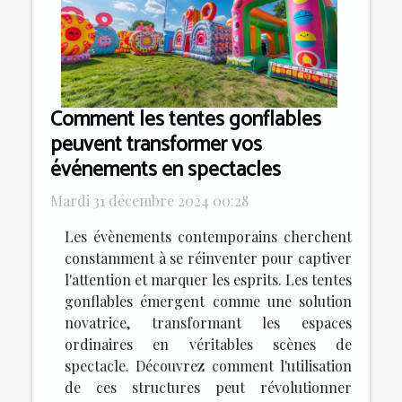
Comment les tentes gonflables
peuvent transformer vos
événements en spectacles
Mardi 31 décembre 2024 00:28
Les évènements contemporains cherchent
constamment à se réinventer pour captiver
l'attention et marquer les esprits. Les tentes
gonflables émergent comme une solution
novatrice, transformant les espaces
ordinaires en véritables scènes de
spectacle. Découvrez comment l'utilisation
de ces structures peut révolutionner