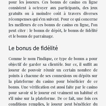
pour les joueurs. Ces bonus de casino en ligne
consistent à octroyer aux participants, des jeux
gratuits ou à moindre coût à travers diverses
récompenses qui s’en suivent. Pour ce qui concerne
les meilleurs de ces bonus de casino en ligne, l’on
peut citer : le bonus de dépôt, le bonus de fidélité
et le bonus de parrainage.
Le bonus de fidélité
Comme le nom l’indique, ce type de bonus a pour
objectif de garder sa clientèle. Sur ce, il suffit au
joueur de pouvoir réunir un certain nombre de
points à chacune de ses connexions ou dépôts sur
la plateforme du casino pour bénéficier de ce
bonus. Une vérification est aussi faite par le casino
pour savoir si le joueur est vraiment un habitué et
s’il mise sur la plateforme. De ce fait, une fois ces
conditions remplies, le joueur peut bénéficier du