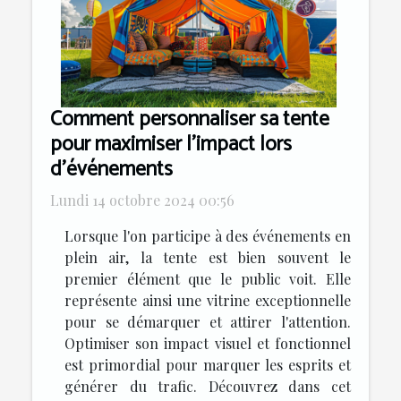
Comment personnaliser sa tente
pour maximiser l'impact lors
d'événements
Lundi 14 octobre 2024 00:56
Lorsque l'on participe à des événements en
plein air, la tente est bien souvent le
premier élément que le public voit. Elle
représente ainsi une vitrine exceptionnelle
pour se démarquer et attirer l'attention.
Optimiser son impact visuel et fonctionnel
est primordial pour marquer les esprits et
générer du trafic. Découvrez dans cet