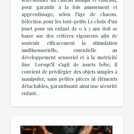
pour garantir à la fois amusement et
apprentissage, selon l’âge de chacun.
Sélection pour les tout-petits Le choix d’un
jouet pour un enfant de 0 à 3 ans doit se
baser sur des critères rigoureux afin de
soutenir efficacement la stimulation
multisensorielle, essentielle au
développement sensoriel et à la motricité
fine. Lorsqu’il s’agit de jouets bébé, il
convient de privilégier des objets simples à
manipuler, sans petites pièces ni éléments
détachables, garantissant ainsi une sécurité
enfant...