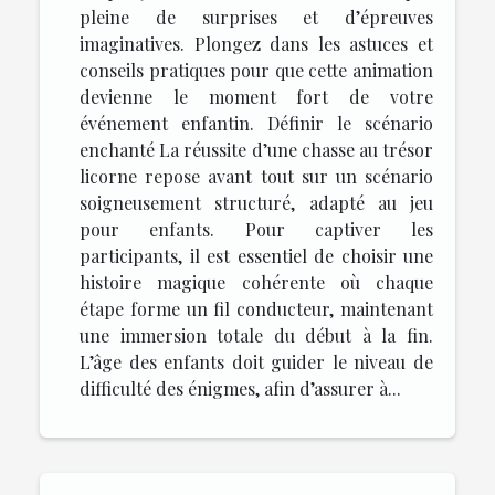
pleine de surprises et d’épreuves
imaginatives. Plongez dans les astuces et
conseils pratiques pour que cette animation
devienne le moment fort de votre
événement enfantin. Définir le scénario
enchanté La réussite d’une chasse au trésor
licorne repose avant tout sur un scénario
soigneusement structuré, adapté au jeu
pour enfants. Pour captiver les
participants, il est essentiel de choisir une
histoire magique cohérente où chaque
étape forme un fil conducteur, maintenant
une immersion totale du début à la fin.
L’âge des enfants doit guider le niveau de
difficulté des énigmes, afin d’assurer à...