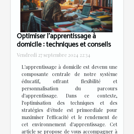
Optimiser l'apprentissage à
domicile : techniques et conseils
Vendredi 27 septembre 2024 22:34
L'apprentissage à domicile est devenu une
composante centrale de notre système
éducatif, offrant flexibilité et
personnalisation du parcours
d'apprentissage. Dans ce contexte,
l'optimisation des techniques et des
stratégies d'étude est primordiale pour
maximiser l'efficacité et le rendement de
cet environnement d'apprentissage. Cet
article se propose de vous accompagner à