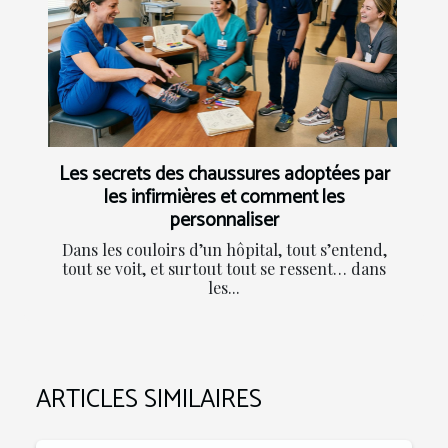
Les secrets des chaussures adoptées par
les infirmières et comment les
personnaliser
Dans les couloirs d’un hôpital, tout s’entend,
tout se voit, et surtout tout se ressent… dans
les...
ARTICLES SIMILAIRES