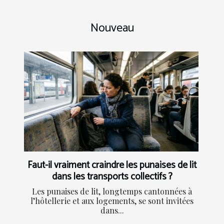
Nouveau
Faut-il vraiment craindre les punaises de lit
dans les transports collectifs ?
Les punaises de lit, longtemps cantonnées à
l’hôtellerie et aux logements, se sont invitées
dans...