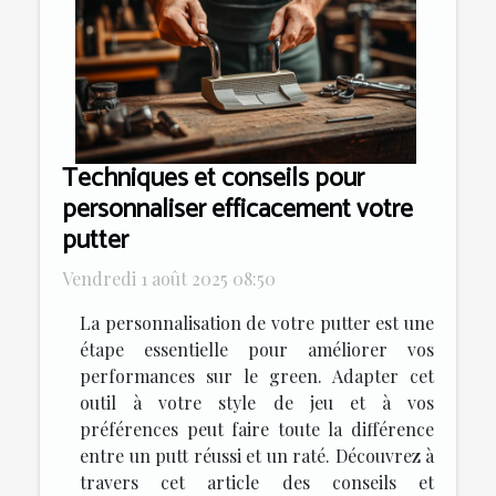
Techniques et conseils pour
personnaliser efficacement votre
putter
Vendredi 1 août 2025 08:50
La personnalisation de votre putter est une
étape essentielle pour améliorer vos
performances sur le green. Adapter cet
outil à votre style de jeu et à vos
préférences peut faire toute la différence
entre un putt réussi et un raté. Découvrez à
travers cet article des conseils et