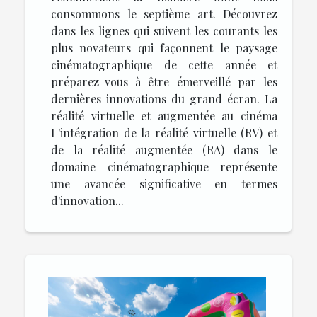
consommons le septième art. Découvrez
dans les lignes qui suivent les courants les
plus novateurs qui façonnent le paysage
cinématographique de cette année et
préparez-vous à être émerveillé par les
dernières innovations du grand écran. La
réalité virtuelle et augmentée au cinéma
L'intégration de la réalité virtuelle (RV) et
de la réalité augmentée (RA) dans le
domaine cinématographique représente
une avancée significative en termes
d'innovation...