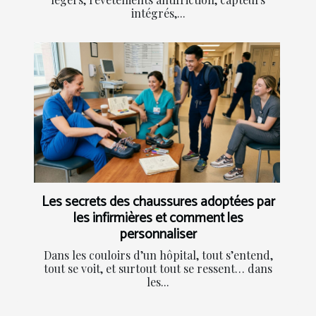
intégrés,...
Les secrets des chaussures adoptées par
les infirmières et comment les
personnaliser
Dans les couloirs d’un hôpital, tout s’entend,
tout se voit, et surtout tout se ressent… dans
les...