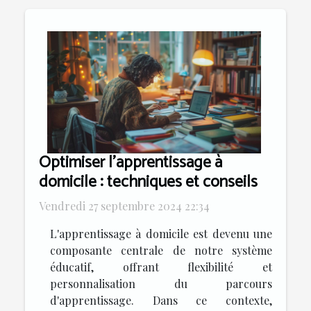
Optimiser l'apprentissage à
domicile : techniques et conseils
Vendredi 27 septembre 2024 22:34
L'apprentissage à domicile est devenu une
composante centrale de notre système
éducatif, offrant flexibilité et
personnalisation du parcours
d'apprentissage. Dans ce contexte,