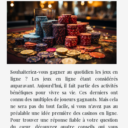
Souhaiteriez-vous gagner au quotidien les jeux en
ligne ? Les jeux en ligne étant considérés
auparavant. Aujourd'hui, il fait partie des activités
bénéfiques pour vivre sa vie. Ces derniers ont
connu des multiples de joueurs gagnants. Mais cela
ne sera pas du tout facile, si vous n'avez pas au
préalable une idée première des casinos en ligne.
Pour trouver une réponse fiable à votre question
du cœur, découvrez quatre conseils qui vous