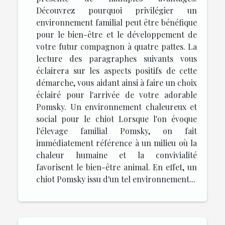
Découvrez pourquoi privilégier un
environnement familial peut être bénéfique
pour le bien-être et le développement de
votre futur compagnon à quatre pattes. La
lecture des paragraphes suivants vous
éclairera sur les aspects positifs de cette
démarche, vous aidant ainsi à faire un choix
éclairé pour l'arrivée de votre adorable
Pomsky. Un environnement chaleureux et
social pour le chiot Lorsque l'on évoque
l'élevage familial Pomsky, on fait
immédiatement référence à un milieu où la
chaleur humaine et la convivialité
favorisent le bien-être animal. En effet, un
chiot Pomsky issu d'un tel environnement...