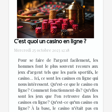
C’est quoi un casino en ligne ?
Mercredi 25 octobre 2023 12:18
Pour se faire de l’argent facilement, les
hommes font le plus souvent recours aux
jeux d’argent tels que les paris sportifs, le
casino… Ici, ce sont les casinos en ligne qui
nous intéressent. Qu’est-ce que le casino en
ligne ? Comment fonctionnent-ils ? Qu’elles
sont les jeux que l’on retrouve dans les
casinos en ligne ? Qu’est-ce qu’un casino en
ligne ? À la base, le casino n’était pas en