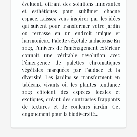
évoluent, offrant des solutions innovantes
et esthétiques pour sublimer chaque
espace. Laissez-vous inspirer par les idées
qui suivent pour transformer votre jardin
ou terrasse en un endroit unique et
harmonieux. Palette végétale audacieuse En
2023, l’univers de l’aménagement extérieur
connaît une véritable révolution avec
l’émergence de palettes chromatiques
végétales marquées par l’audace et la
diversité. Les jardins se transforment en
tableaux vivants où les plantes tendance
2023 côtoient des espèces locales et
exotiques, créant des contrastes frappants
de textures et de couleurs jardin. Cet
engouement pour la biodiversité...