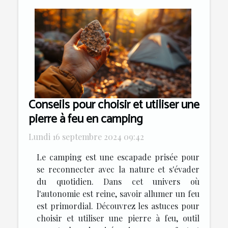
Conseils pour choisir et utiliser une
pierre à feu en camping
Lundi 16 septembre 2024 09:42
Le camping est une escapade prisée pour
se reconnecter avec la nature et s'évader
du quotidien. Dans cet univers où
l'autonomie est reine, savoir allumer un feu
est primordial. Découvrez les astuces pour
choisir et utiliser une pierre à feu, outil