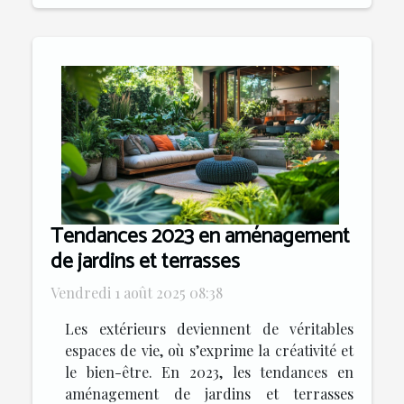
Tendances 2023 en aménagement
de jardins et terrasses
Vendredi 1 août 2025 08:38
Les extérieurs deviennent de véritables
espaces de vie, où s’exprime la créativité et
le bien-être. En 2023, les tendances en
aménagement de jardins et terrasses