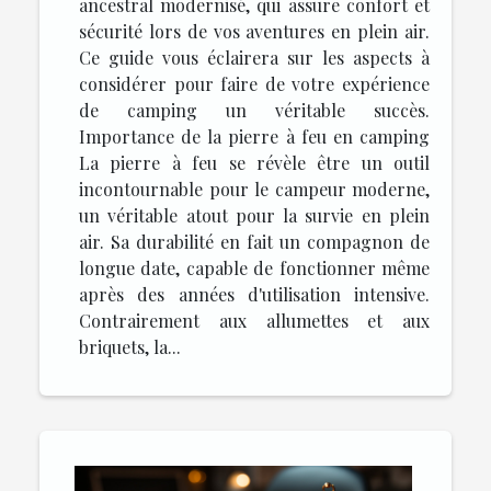
ancestral modernisé, qui assure confort et
sécurité lors de vos aventures en plein air.
Ce guide vous éclairera sur les aspects à
considérer pour faire de votre expérience
de camping un véritable succès.
Importance de la pierre à feu en camping
La pierre à feu se révèle être un outil
incontournable pour le campeur moderne,
un véritable atout pour la survie en plein
air. Sa durabilité en fait un compagnon de
longue date, capable de fonctionner même
après des années d'utilisation intensive.
Contrairement aux allumettes et aux
briquets, la...