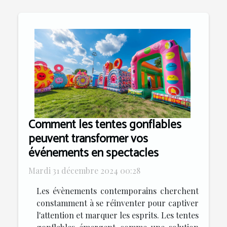
Comment les tentes gonflables
peuvent transformer vos
événements en spectacles
Mardi 31 décembre 2024 00:28
Les évènements contemporains cherchent
constamment à se réinventer pour captiver
l'attention et marquer les esprits. Les tentes