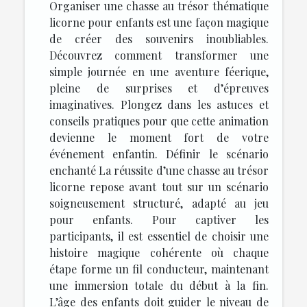
Organiser une chasse au trésor thématique
licorne pour enfants est une façon magique
de créer des souvenirs inoubliables.
Découvrez comment transformer une
simple journée en une aventure féerique,
pleine de surprises et d’épreuves
imaginatives. Plongez dans les astuces et
conseils pratiques pour que cette animation
devienne le moment fort de votre
événement enfantin. Définir le scénario
enchanté La réussite d’une chasse au trésor
licorne repose avant tout sur un scénario
soigneusement structuré, adapté au jeu
pour enfants. Pour captiver les
participants, il est essentiel de choisir une
histoire magique cohérente où chaque
étape forme un fil conducteur, maintenant
une immersion totale du début à la fin.
L’âge des enfants doit guider le niveau de