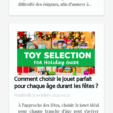
difficulté des énigmes, afin d’assurer à...
Comment choisir le jouet parfait
pour chaque âge durant les fêtes ?
Vendredi 31 octobre 2025 01:33
À l’approche des fêtes, choisir le jouet idéal
pour chaque tranche d’âge peut s’avérer