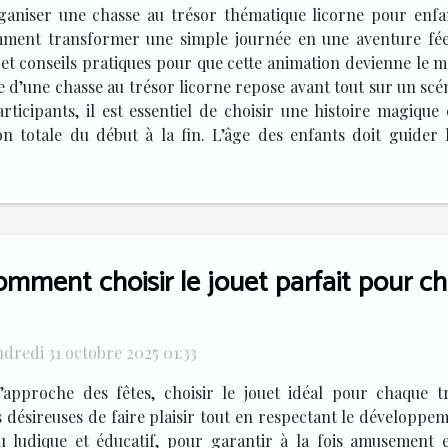
ganiser une chasse au trésor thématique licorne pour enfa
mment transformer une simple journée en une aventure féer
 et conseils pratiques pour que cette animation devienne le
te d’une chasse au trésor licorne repose avant tout sur un sc
articipants, il est essentiel de choisir une histoire magiqu
 totale du début à la fin. L’âge des enfants doit guider l
omment choisir le jouet parfait pour c
dredi 31 octobre 2025 01:33
l’approche des fêtes, choisir le jouet idéal pour chaque t
es désireuses de faire plaisir tout en respectant le développ
ludique et éducatif, pour garantir à la fois amusement e