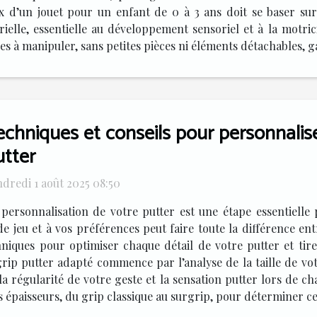
ix d’un jouet pour un enfant de 0 à 3 ans doit se baser sur
ielle, essentielle au développement sensoriel et à la motricité
es à manipuler, sans petites pièces ni éléments détachables, ga
echniques et conseils pour personnalis
utter
dredi 1 août 2025 08:50
 personnalisation de votre putter est une étape essentiell
de jeu et à vos préférences peut faire toute la différence en
chniques pour optimiser chaque détail de votre putter et tir
grip putter adapté commence par l’analyse de la taille de vot
 la régularité de votre geste et la sensation putter lors de 
paisseurs, du grip classique au surgrip, pour déterminer celle