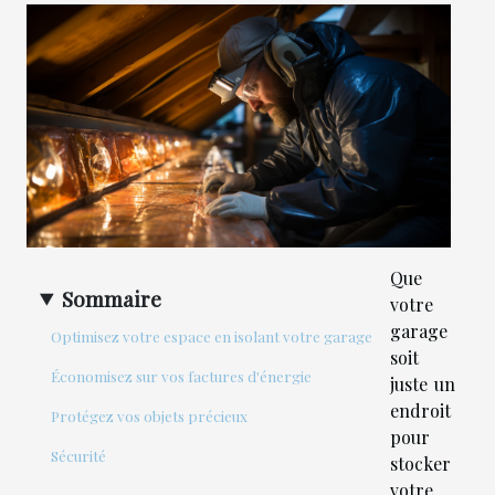
Que
Sommaire
votre
garage
Optimisez votre espace en isolant votre garage
soit
Économisez sur vos factures d'énergie
juste un
endroit
Protégez vos objets précieux
pour
Sécurité
stocker
votre