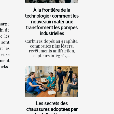
À la frontière de la
technologie : comment les
nouveaux matériaux
harge
transforment les pompes
in de
industrielles
e les
Carbures dopés au graphite,
 sont
composites plus légers,
t les
revêtements antifriction,
reuse
capteurs intégrés,...
ement
ocks.
Les secrets des
chaussures adoptées par