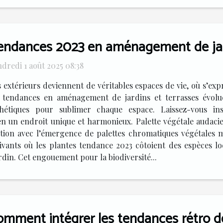
endances 2023 en aménagement de jard
dredi 1 août 2025 08:38
 extérieurs deviennent de véritables espaces de vie, où s’expr
s tendances en aménagement de jardins et terrasses évolue
thétiques pour sublimer chaque espace. Laissez-vous in
en un endroit unique et harmonieux. Palette végétale audaci
ution avec l’émergence de palettes chromatiques végétales ma
ivants où les plantes tendance 2023 côtoient des espèces loc
rdin. Cet engouement pour la biodiversité...
omment intégrer les tendances rétro d