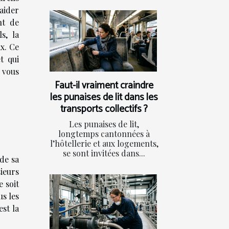
 aider
nt de
s, la
x. Ce
t qui
 vous
Faut-il vraiment craindre
les punaises de lit dans les
transports collectifs ?
Les punaises de lit,
longtemps cantonnées à
l’hôtellerie et aux logements,
se sont invitées dans...
de sa
ieurs
e soit
us les
est la