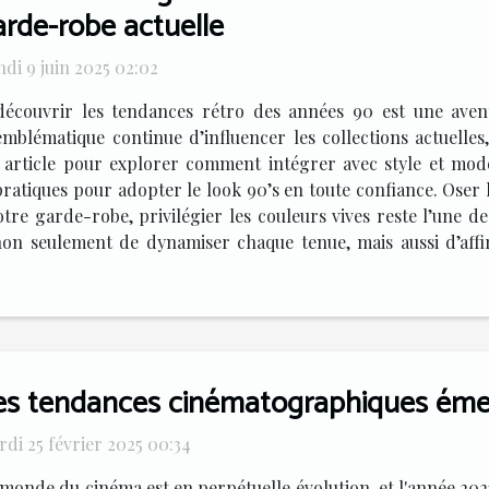
arde-robe actuelle
di 9 juin 2025 02:02
découvrir les tendances rétro des années 90 est une ave
mblématique continue d’influencer les collections actuelle
article pour explorer comment intégrer avec style et moder
pratiques pour adopter le look 90’s en toute confiance. Oser l
tre garde-robe, privilégier les couleurs vives reste l’une d
on seulement de dynamiser chaque tenue, mais aussi d’affir
es tendances cinématographiques éme
di 25 février 2025 00:34
monde du cinéma est en perpétuelle évolution, et l'année 2023 