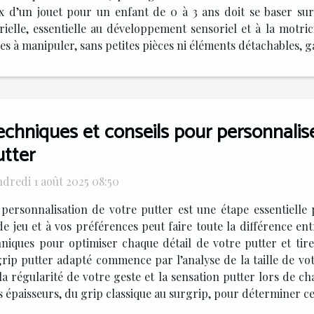
ix d’un jouet pour un enfant de 0 à 3 ans doit se baser sur
ielle, essentielle au développement sensoriel et à la motricité
es à manipuler, sans petites pièces ni éléments détachables, ga
echniques et conseils pour personnalis
utter
dredi 1 août 2025 08:50
 personnalisation de votre putter est une étape essentiell
de jeu et à vos préférences peut faire toute la différence en
chniques pour optimiser chaque détail de votre putter et tir
grip putter adapté commence par l’analyse de la taille de vot
 la régularité de votre geste et la sensation putter lors de 
paisseurs, du grip classique au surgrip, pour déterminer celle