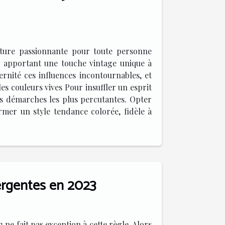
nture passionnante pour toute personne
s, apportant une touche vintage unique à
nité ces influences incontournables, et
es couleurs vives Pour insuffler un esprit
es démarches les plus percutantes. Opter
mer un style tendance colorée, fidèle à
rgentes en 2023
ne fait pas exception à cette règle. Alors