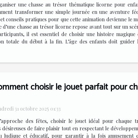
ganiser une chasse au trésor thématique licorne pour enfa
mment transformer une simple journée en une aventure féer
 et conseils pratiques pour que cette animation devienne le
te d’une chasse au trésor licorne repose avant tout sur un sc
articipants, il est essentiel de choisir une histoire magiqu
 totale du début à la fin. L’âge des enfants doit guider l
omment choisir le jouet parfait pour c
dredi 31 octobre 2025 01:33
l’approche des fêtes, choisir le jouet idéal pour chaque t
es désireuses de faire plaisir tout en respectant le développ
ludique et éducatif, pour garantir à la fois amusement e